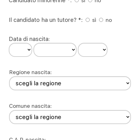
Candidato minorenne *:
sì
no
Il candidato ha un tutore? *:
sì
no
Data di nascita
:
Regione nascita
:
Comune nascita
:
C.A.P. nascita
: