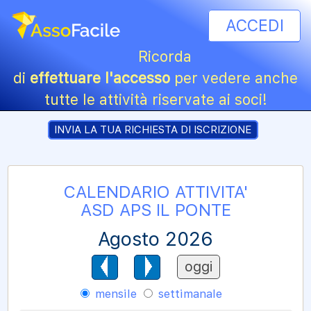
ACCEDI
Ricorda
di
effettuare l'accesso
per vedere anche
tutte le attività riservate ai soci!
INVIA LA TUA RICHIESTA DI ISCRIZIONE
CALENDARIO ATTIVITA'
ASD APS IL PONTE
Agosto 2026
oggi
mensile
settimanale