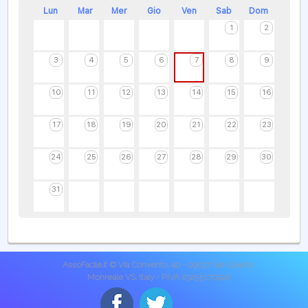
Lun
Mar
Mer
Gio
Ven
Sab
Dom
1
2
3
4
5
6
7
8
9
10
11
12
13
14
15
16
17
18
19
20
21
22
23
24
25
26
27
28
29
30
31
AssoFacile.it © Via Convento, 40 - 09037 San Gavino
Monreale VS, Italy - P.IVA 03255170924